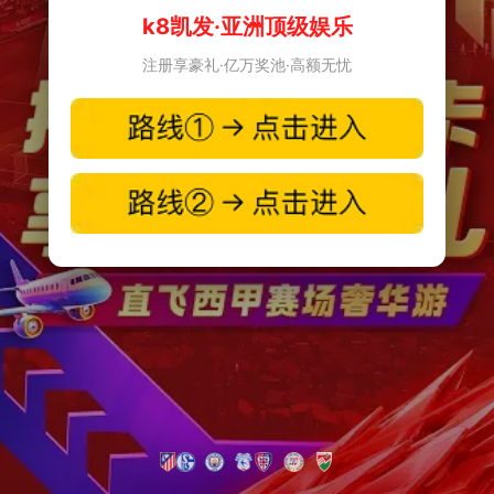
k8凯发·亚洲顶级娱乐
注册享豪礼·亿万奖池·高额无忧